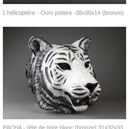
L'hélicoptère - Ours polaire -38x30x14 (bronze)
PACHA - tête de tigre blanc (bronze) 31x32x33