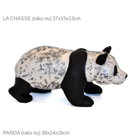
LA CHASSE (raku nu) 37x15x13cm
PANDA (raku nu) 36x14x16cm