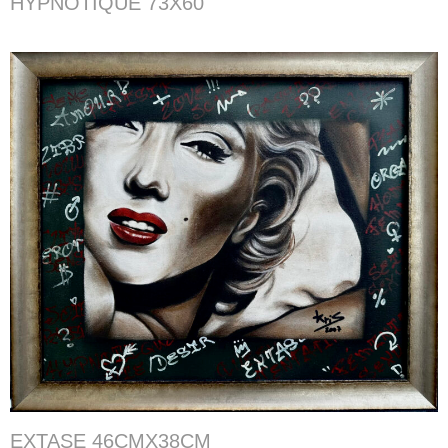
HYPNOTIQUE 73X60
EXTASE 46CMX38CM